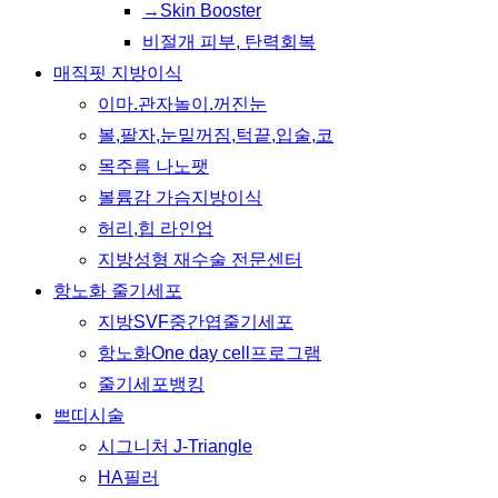
→Skin Booster
비절개 피부, 탄력회복
매직핏 지방이식
이마.관자놀이.꺼진눈
볼,팔자,눈밑꺼짐,턱끝,입술,코
목주름 나노팻
볼륨감 가슴지방이식
허리,힙 라인업
지방성형 재수술 전문센터
항노화 줄기세포
지방SVF중간엽줄기세포
항노화One day cell프로그램
줄기세포뱅킹
쁘띠시술
시그니처 J-Triangle
HA필러