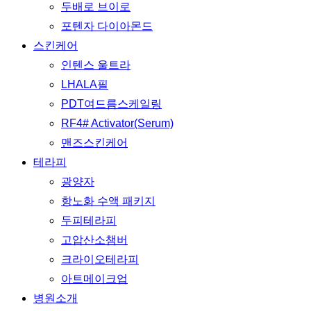
두배로 브이로
포텐자 다이아몬드
스킨케어
인텐스 울트라
LHALA필
PDT여드름스케일링
RF4# Activator(Serum)
맨즈스킨케어
테라피
광양자
항노화 수액 패키지
두피테라피
고압산소챔버
크라이오테라피
아트메이크업
병원소개