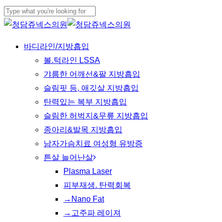
Skip
to
Close
main
Search
Menu
바디라인/지방흡입
content
볼.턱라인 LSSA
갸름한 어깨선&팔 지방흡입
슬림핏 등, 애깃살 지방흡입
탄력있는 복부 지방흡입
슬림한 허벅지&무릎 지방흡입
종아리&발목 지방흡입
남자가슴치료 여성형 유방증
튼살 늘어난살
Plasma Laser
피부재생. 탄력회복
→Nano Fat
→고주파 레이져