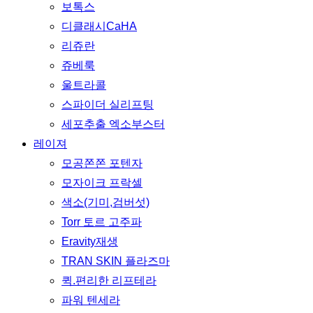
보톡스
디클래시CaHA
리쥬란
쥬베룩
울트라콜
스파이더 실리프팅
세포추출 엑소부스터
레이져
모공쫀쫀 포텐자
모자이크 프락셀
색소(기미,검버섯)
Torr 토르 고주파
Eravity재생
TRAN SKIN 플라즈마
퀵.편리한 리프테라
파워 텐세라