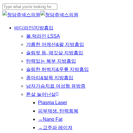
Skip
to
Close
main
Search
Menu
content
Bodyline / Liposuction
슬림한 허벅지&무릎 지방흡입
다리가 길어보이는
슬림한 허벅지&
무릎 지방흡입