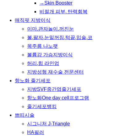
→Skin Booster
비절개 피부, 탄력회복
매직핏 지방이식
이마.관자놀이.꺼진눈
볼,팔자,눈밑꺼짐,턱끝,입술,코
목주름 나노팻
볼륨감 가슴지방이식
허리,힙 라인업
지방성형 재수술 전문센터
항노화 줄기세포
지방SVF중간엽줄기세포
항노화One day cell프로그램
줄기세포뱅킹
쁘띠시술
시그니처 J-Triangle
HA필러