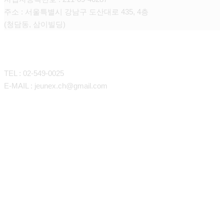
주소 : 서울특별시 강남구 도산대로 435, 4층
(청담동, 삼이빌딩)
CONTACT
TEL : 02-549-0025
E-MAIL : jeunex.ch@gmail.com
바디라인/지방흡입
매직핏 지방이식
볼.턱라인 LSSA
항노화 줄기세포
갸름한 어깨선&팔 지방흡입
이마.관자놀이.꺼진눈
쁘띠시술
슬림핏 등, 애깃살 지방흡입
볼,팔자,눈밑꺼짐,턱끝,입술,코
지방SVF중간엽줄기세포
탄력있는 복부 지방흡입
레이져
목주름 나노팻
항노화One day cell프로그램
시그니처 J-Triangle
슬림한 허벅지&무릎 지방흡입
볼륨감 가슴지방이식
스킨케어
줄기세포뱅킹
HA필러
모공쫀쫀 포텐자