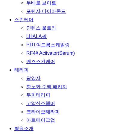
두배로 브이로
포텐자 다이아몬드
스킨케어
인텐스 울트라
LHALA필
PDT여드름스케일링
RF4# Activator(Serum)
맨즈스킨케어
테라피
광양자
항노화 수액 패키지
두피테라피
고압산소챔버
크라이오테라피
아트메이크업
병원소개