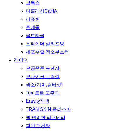
보톡스
디클래시CaHA
리쥬란
쥬베룩
울트라콜
스파이더 실리프팅
세포추출 엑소부스터
레이져
모공쫀쫀 포텐자
모자이크 프락셀
색소(기미,검버섯)
Torr 토르 고주파
Eravity재생
TRAN SKIN 플라즈마
퀵.편리한 리프테라
파워 텐세라