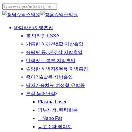
Skip
Cl
to
Close
Me
main
Search
Menu
바디라인/지방흡입
content
볼.턱라인 LSSA
갸름한 어깨선&팔 지방흡입
슬림핏 등, 애깃살 지방흡입
탄력있는 복부 지방흡입
슬림한 허벅지&무릎 지방흡입
종아리&발목 지방흡입
남자가슴치료 여성형 유방증
튼살 늘어난살
Plasma Laser
피부재생. 탄력회복
→Nano Fat
→고주파 레이져