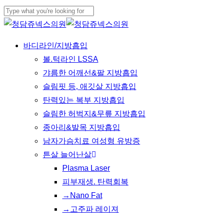
Skip
to
Close
main
Search
Menu
바디라인/지방흡입
content
볼.턱라인 LSSA
갸름한 어깨선&팔 지방흡입
슬림핏 등, 애깃살 지방흡입
탄력있는 복부 지방흡입
슬림한 허벅지&무릎 지방흡입
종아리&발목 지방흡입
남자가슴치료 여성형 유방증
튼살 늘어난살
Plasma Laser
피부재생. 탄력회복
→Nano Fat
→고주파 레이져