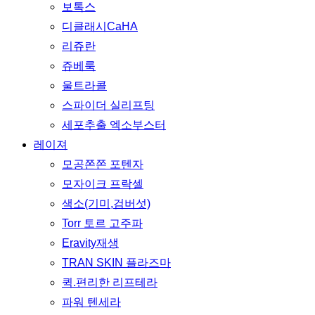
보톡스
디클래시CaHA
리쥬란
쥬베룩
울트라콜
스파이더 실리프팅
세포추출 엑소부스터
레이져
모공쫀쫀 포텐자
모자이크 프락셀
색소(기미,검버섯)
Torr 토르 고주파
Eravity재생
TRAN SKIN 플라즈마
퀵.편리한 리프테라
파워 텐세라