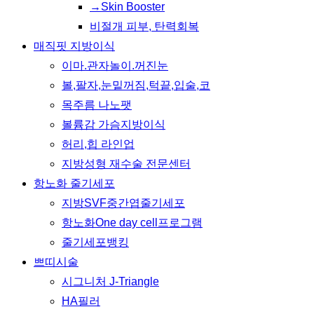
→Skin Booster
비절개 피부, 탄력회복
매직핏 지방이식
이마.관자놀이.꺼진눈
볼,팔자,눈밑꺼짐,턱끝,입술,코
목주름 나노팻
볼륨감 가슴지방이식
허리,힙 라인업
지방성형 재수술 전문센터
항노화 줄기세포
지방SVF중간엽줄기세포
항노화One day cell프로그램
줄기세포뱅킹
쁘띠시술
시그니처 J-Triangle
HA필러