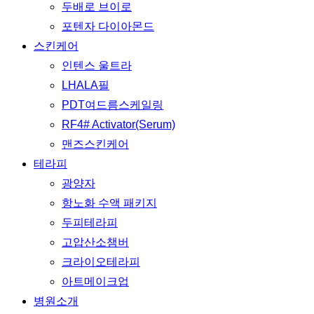
두배로 브이로
포텐자 다이아몬드
스킨케어
인텐스 울트라
LHALA필
PDT여드름스케일링
RF4# Activator(Serum)
맨즈스킨케어
테라피
광양자
항노화 수액 패키지
두피테라피
고압산소챔버
크라이오테라피
아트메이크업
병원소개