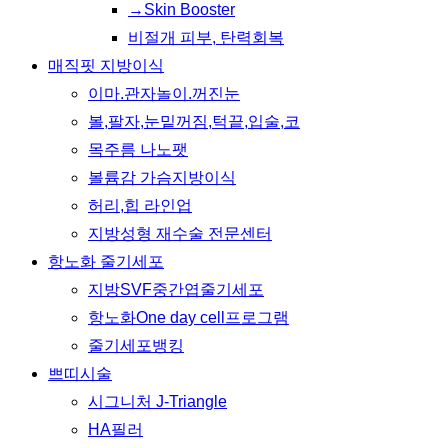
→Skin Booster
비절개 피부, 탄력회복
매직핏 지방이식
이마.관자놀이.꺼진눈
볼,팔자,눈밑꺼짐,턱끝,입술,코
목주름 나노팻
볼륨감 가슴지방이식
허리,힙 라인업
지방성형 재수술 전문센터
항노화 줄기세포
지방SVF중간엽줄기세포
항노화One day cell프로그램
줄기세포뱅킹
쁘띠시술
시그니처 J-Triangle
HA필러