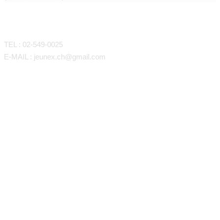
CONTACT
TEL : 02-549-0025
E-MAIL : jeunex.ch@gmail.com
바디라인/지방흡입
매직핏 지방이식
볼.턱라인 LSSA
항노화 줄기세포
갸름한 어깨선&팔 지방흡입
이마.관자놀이.꺼진눈
쁘띠시술
슬림핏 등, 애깃살 지방흡입
볼,팔자,눈밑꺼짐,턱끝,입술,코
지방SVF중간엽줄기세포
탄력있는 복부 지방흡입
레이져
목주름 나노팻
항노화One day cell프로그램
시그니처 J-Triangle
슬림한 허벅지&무릎 지방흡입
볼륨감 가슴지방이식
스킨케어
줄기세포뱅킹
HA필러
모공쫀쫀 포텐자
종아리&발목 지방흡입
허리,힙 라인업
테라피
보톡스
모자이크 프락셀
인텐스 울트라
남자가슴치료 여성형 유방증
지방성형 재수술 전문센터
디클래시CaHA
병원소개
색소(기미,검버섯)
LHALA필
광양자