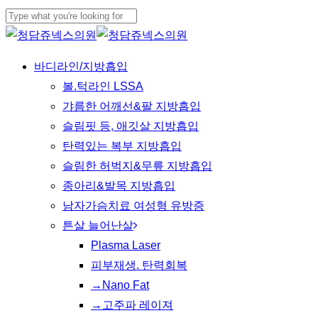
Skip
Cl
to
Close
Me
main
Search
Menu
바디라인/지방흡입
content
볼.턱라인 LSSA
갸름한 어깨선&팔 지방흡입
슬림핏 등, 애깃살 지방흡입
탄력있는 복부 지방흡입
슬림한 허벅지&무릎 지방흡입
종아리&발목 지방흡입
남자가슴치료 여성형 유방증
튼살 늘어난살
Plasma Laser
피부재생. 탄력회복
→Nano Fat
→고주파 레이져