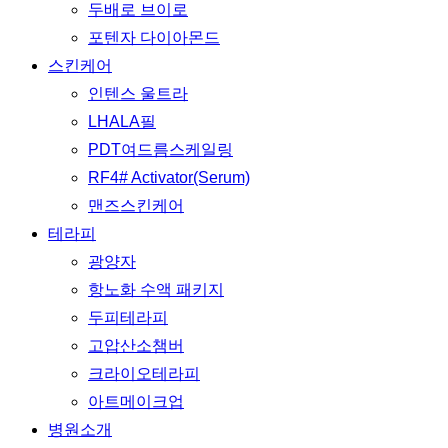
두배로 브이로
포텐자 다이아몬드
스킨케어
인텐스 울트라
LHALA필
PDT여드름스케일링
RF4# Activator(Serum)
맨즈스킨케어
테라피
광양자
항노화 수액 패키지
두피테라피
고압산소챔버
크라이오테라피
아트메이크업
병원소개