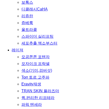
보톡스
디클래시CaHA
리쥬란
쥬베룩
울트라콜
스파이더 실리프팅
세포추출 엑소부스터
레이져
모공쫀쫀 포텐자
모자이크 프락셀
색소(기미,검버섯)
Torr 토르 고주파
Eravity재생
TRAN SKIN 플라즈마
퀵.편리한 리프테라
파워 텐세라