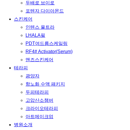
두배로 브이로
포텐자 다이아몬드
스킨케어
인텐스 울트라
LHALA필
PDT여드름스케일링
RF4# Activator(Serum)
맨즈스킨케어
테라피
광양자
항노화 수액 패키지
두피테라피
고압산소챔버
크라이오테라피
아트메이크업
병원소개