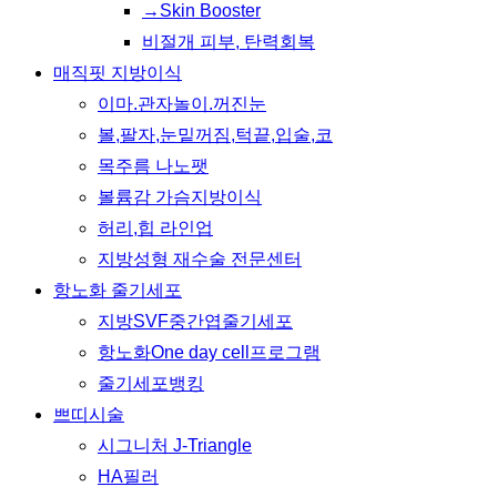
→Skin Booster
비절개 피부, 탄력회복
매직핏 지방이식
이마.관자놀이.꺼진눈
볼,팔자,눈밑꺼짐,턱끝,입술,코
목주름 나노팻
볼륨감 가슴지방이식
허리,힙 라인업
지방성형 재수술 전문센터
항노화 줄기세포
지방SVF중간엽줄기세포
항노화One day cell프로그램
줄기세포뱅킹
쁘띠시술
시그니처 J-Triangle
HA필러