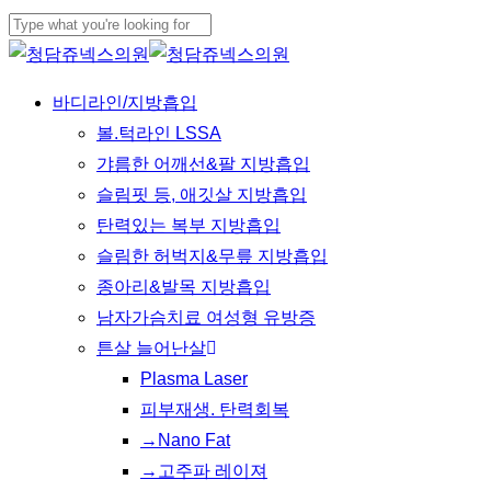
Skip
to
Close
main
Search
Menu
바디라인/지방흡입
content
볼.턱라인 LSSA
갸름한 어깨선&팔 지방흡입
슬림핏 등, 애깃살 지방흡입
탄력있는 복부 지방흡입
슬림한 허벅지&무릎 지방흡입
종아리&발목 지방흡입
남자가슴치료 여성형 유방증
튼살 늘어난살
Plasma Laser
피부재생. 탄력회복
→Nano Fat
→고주파 레이져