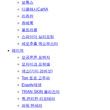
보톡스
디클래시CaHA
리쥬란
쥬베룩
울트라콜
스파이더 실리프팅
세포추출 엑소부스터
레이져
모공쫀쫀 포텐자
모자이크 프락셀
색소(기미,검버섯)
Torr 토르 고주파
Eravity재생
TRAN SKIN 플라즈마
퀵.편리한 리프테라
파워 텐세라