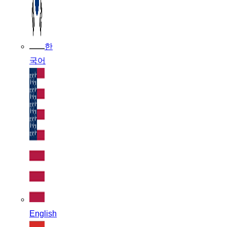
한
국어
English