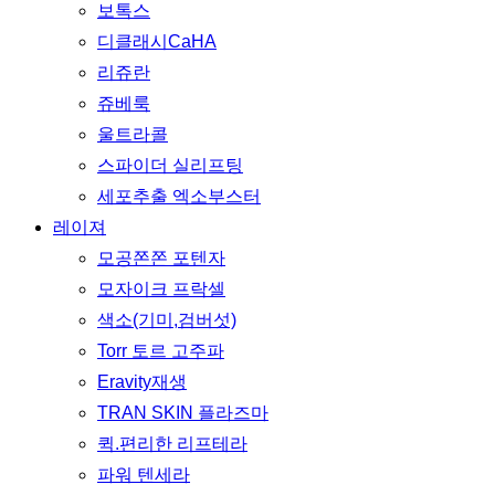
보톡스
디클래시CaHA
리쥬란
쥬베룩
울트라콜
스파이더 실리프팅
세포추출 엑소부스터
레이져
모공쫀쫀 포텐자
모자이크 프락셀
색소(기미,검버섯)
Torr 토르 고주파
Eravity재생
TRAN SKIN 플라즈마
퀵.편리한 리프테라
파워 텐세라