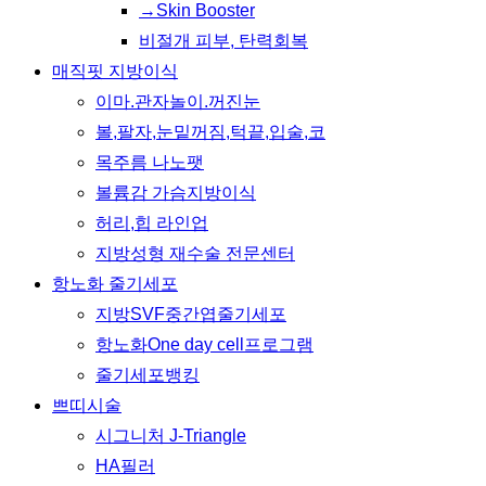
→Skin Booster
비절개 피부, 탄력회복
매직핏 지방이식
이마.관자놀이.꺼진눈
볼,팔자,눈밑꺼짐,턱끝,입술,코
목주름 나노팻
볼륨감 가슴지방이식
허리,힙 라인업
지방성형 재수술 전문센터
항노화 줄기세포
지방SVF중간엽줄기세포
항노화One day cell프로그램
줄기세포뱅킹
쁘띠시술
시그니처 J-Triangle
HA필러