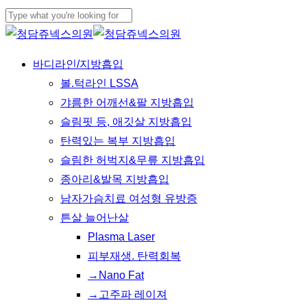
Skip
to
Close
main
Search
Menu
바디라인/지방흡입
content
볼.턱라인 LSSA
갸름한 어깨선&팔 지방흡입
슬림핏 등, 애깃살 지방흡입
탄력있는 복부 지방흡입
슬림한 허벅지&무릎 지방흡입
종아리&발목 지방흡입
남자가슴치료 여성형 유방증
튼살 늘어난살
Plasma Laser
피부재생. 탄력회복
→Nano Fat
→고주파 레이져