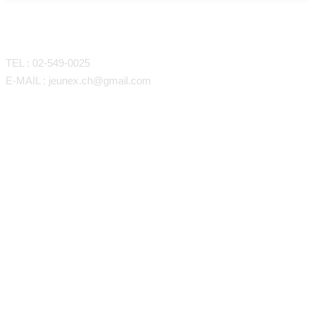
CONTACT
TEL : 02-549-0025
E-MAIL : jeunex.ch@gmail.com
Close
바디라인/지방흡입
볼.턱라인 LSSA
Menu
갸름한 어깨선&팔 지방흡입
슬림핏 등, 애깃살 지방흡입
탄력있는 복부 지방흡입
슬림한 허벅지&무릎 지방흡입
종아리&발목 지방흡입
남자가슴치료 여성형 유방증
튼살 늘어난살