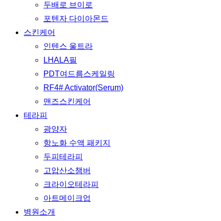
두배로 브이로
포텐자 다이아몬드
스킨케어
인텐스 울트라
LHALA필
PDT여드름스케일링
RF4# Activator(Serum)
맨즈스킨케어
테라피
광양자
항노화 수액 패키지
두피테라피
고압산소챔버
크라이오테라피
아트메이크업
병원소개