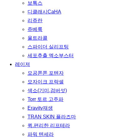
보톡스
디클래시CaHA
리쥬란
쥬베룩
울트라콜
스파이더 실리프팅
세포추출 엑소부스터
레이져
모공쫀쫀 포텐자
모자이크 프락셀
색소(기미,검버섯)
Torr 토르 고주파
Eravity재생
TRAN SKIN 플라즈마
퀵.편리한 리프테라
파워 텐세라