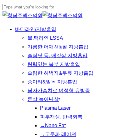
Skip
to
Close
main
Search
Menu
바디라인/지방흡입
content
볼.턱라인 LSSA
갸름한 어깨선&팔 지방흡입
슬림핏 등, 애깃살 지방흡입
탄력있는 복부 지방흡입
슬림한 허벅지&무릎 지방흡입
종아리&발목 지방흡입
남자가슴치료 여성형 유방증
튼살 늘어난살
Plasma Laser
피부재생. 탄력회복
→Nano Fat
→고주파 레이져