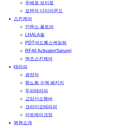
두배로 브이로
포텐자 다이아몬드
스킨케어
인텐스 울트라
LHALA필
PDT여드름스케일링
RF4# Activator(Serum)
맨즈스킨케어
테라피
광양자
항노화 수액 패키지
두피테라피
고압산소챔버
크라이오테라피
아트메이크업
병원소개