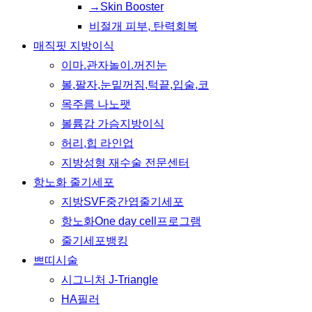
→Skin Booster
비절개 피부, 탄력회복
매직핏 지방이식
이마.관자놀이.꺼진눈
볼,팔자,눈밑꺼짐,턱끝,입술,코
목주름 나노팻
볼륨감 가슴지방이식
허리,힙 라인업
지방성형 재수술 전문센터
항노화 줄기세포
지방SVF중간엽줄기세포
항노화One day cell프로그램
줄기세포뱅킹
쁘띠시술
시그니처 J-Triangle
HA필러