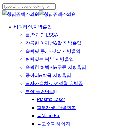
Skip
to
Close
main
Search
Menu
바디라인/지방흡입
content
볼.턱라인 LSSA
갸름한 어깨선&팔 지방흡입
슬림핏 등, 애깃살 지방흡입
탄력있는 복부 지방흡입
슬림한 허벅지&무릎 지방흡입
종아리&발목 지방흡입
남자가슴치료 여성형 유방증
튼살 늘어난살
Plasma Laser
피부재생. 탄력회복
→Nano Fat
→고주파 레이져