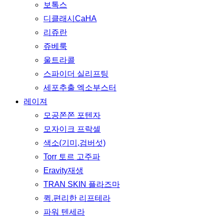
보톡스
디클래시CaHA
리쥬란
쥬베룩
울트라콜
스파이더 실리프팅
세포추출 엑소부스터
레이져
모공쫀쫀 포텐자
모자이크 프락셀
색소(기미,검버섯)
Torr 토르 고주파
Eravity재생
TRAN SKIN 플라즈마
퀵.편리한 리프테라
파워 텐세라