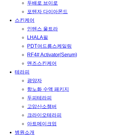
두배로 브이로
포텐자 다이아몬드
스킨케어
인텐스 울트라
LHALA필
PDT여드름스케일링
RF4# Activator(Serum)
맨즈스킨케어
테라피
광양자
항노화 수액 패키지
두피테라피
고압산소챔버
크라이오테라피
아트메이크업
병원소개