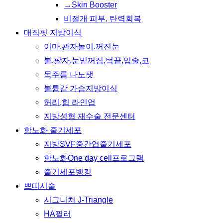
→Skin Booster
비절개 피부, 탄력회복
매직핏 지방이식
이마.관자놀이.꺼진눈
볼,팔자,눈밑꺼짐,턱끝,입술,코
목주름 나노팻
볼륨감 가슴지방이식
허리,힙 라인업
지방성형 재수술 전문센터
항노화 줄기세포
지방SVF중간엽줄기세포
항노화One day cell프로그램
줄기세포뱅킹
쁘띠시술
시그니처 J-Triangle
HA필러