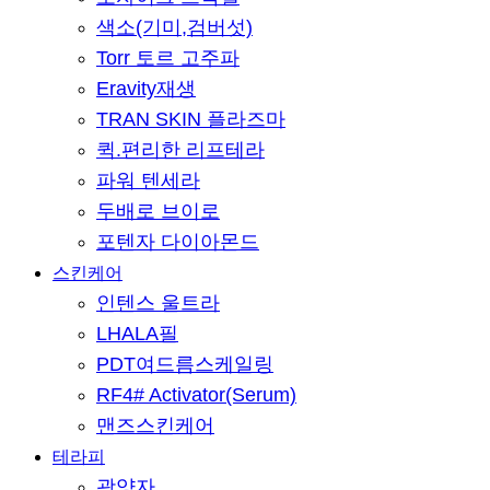
색소(기미,검버섯)
Torr 토르 고주파
Eravity재생
TRAN SKIN 플라즈마
퀵.편리한 리프테라
파워 텐세라
두배로 브이로
포텐자 다이아몬드
스킨케어
인텐스 울트라
LHALA필
PDT여드름스케일링
RF4# Activator(Serum)
맨즈스킨케어
테라피
광양자