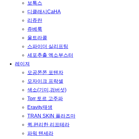
보톡스
디클래시CaHA
리쥬란
쥬베룩
울트라콜
스파이더 실리프팅
세포추출 엑소부스터
레이져
모공쫀쫀 포텐자
모자이크 프락셀
색소(기미,검버섯)
Torr 토르 고주파
Eravity재생
TRAN SKIN 플라즈마
퀵.편리한 리프테라
파워 텐세라