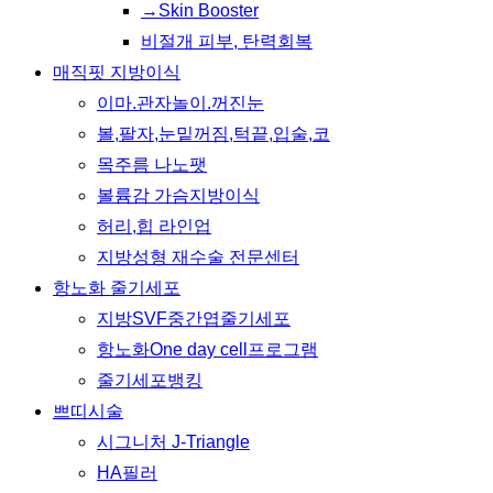
→Skin Booster
비절개 피부, 탄력회복
매직핏 지방이식
이마.관자놀이.꺼진눈
볼,팔자,눈밑꺼짐,턱끝,입술,코
목주름 나노팻
볼륨감 가슴지방이식
허리,힙 라인업
지방성형 재수술 전문센터
항노화 줄기세포
지방SVF중간엽줄기세포
항노화One day cell프로그램
줄기세포뱅킹
쁘띠시술
시그니처 J-Triangle
HA필러