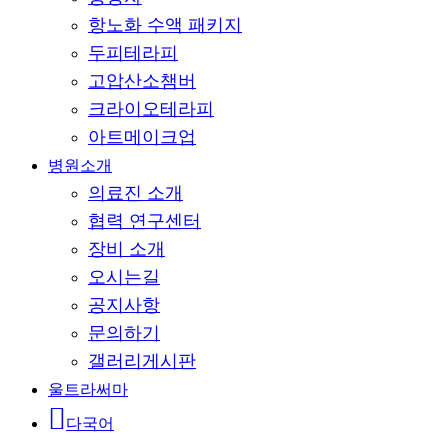
항노화 수액 패키지
두피테라피
고압산소챔버
크라이오테라피
아트메이크업
병원소개
의료진 소개
협력 연구센터
장비 소개
오시는길
공지사항
문의하기
갤러리게시판
울트라써마
다국어