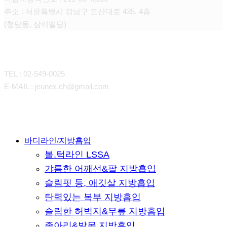
주소 : 서울특별시 강남구 도산대로 435, 4층
(청담동, 삼이빌딩)
CONTACT
TEL : 02-549-0025
E-MAIL : jeunex.ch@gmail.com
Close
바디라인/지방흡입
볼.턱라인 LSSA
Menu
갸름한 어깨선&팔 지방흡입
슬림핏 등, 애깃살 지방흡입
탄력있는 복부 지방흡입
슬림한 허벅지&무릎 지방흡입
종아리&발목 지방흡입