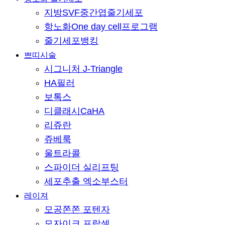
지방SVF중간엽줄기세포
항노화One day cell프로그램
줄기세포뱅킹
쁘띠시술
시그니처 J-Triangle
HA필러
보톡스
디클래시CaHA
리쥬란
쥬베룩
울트라콜
스파이더 실리프팅
세포추출 엑소부스터
레이져
모공쫀쫀 포텐자
모자이크 프락셀