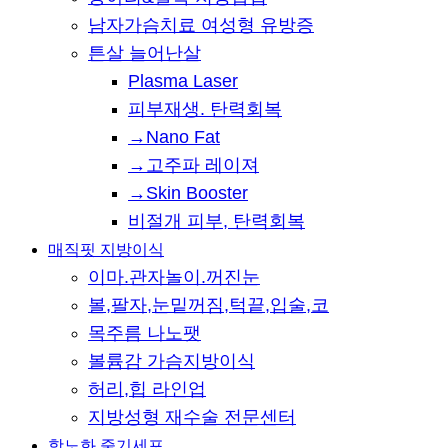
남자가슴치료 여성형 유방증
튼살 늘어난살
Plasma Laser
피부재생. 탄력회복
→Nano Fat
→고주파 레이져
→Skin Booster
비절개 피부, 탄력회복
매직핏 지방이식
이마.관자놀이.꺼진눈
볼,팔자,눈밑꺼짐,턱끝,입술,코
목주름 나노팻
볼륨감 가슴지방이식
허리,힙 라인업
지방성형 재수술 전문센터
항노화 줄기세포