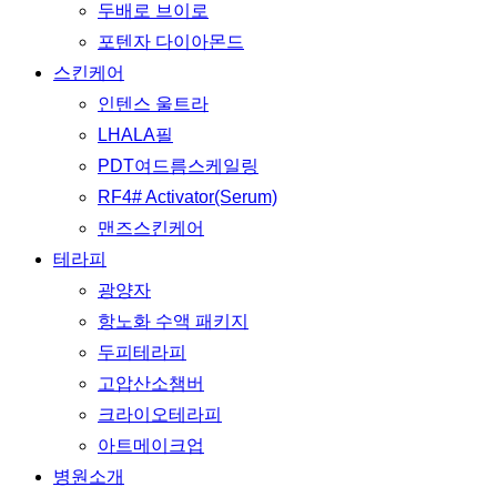
두배로 브이로
포텐자 다이아몬드
스킨케어
인텐스 울트라
LHALA필
PDT여드름스케일링
RF4# Activator(Serum)
맨즈스킨케어
테라피
광양자
항노화 수액 패키지
두피테라피
고압산소챔버
크라이오테라피
아트메이크업
병원소개