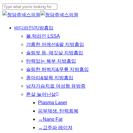
Skip
to
Close
main
Search
Menu
바디라인/지방흡입
content
볼.턱라인 LSSA
갸름한 어깨선&팔 지방흡입
슬림핏 등, 애깃살 지방흡입
탄력있는 복부 지방흡입
슬림한 허벅지&무릎 지방흡입
종아리&발목 지방흡입
남자가슴치료 여성형 유방증
튼살 늘어난살
Plasma Laser
피부재생. 탄력회복
→Nano Fat
→고주파 레이져