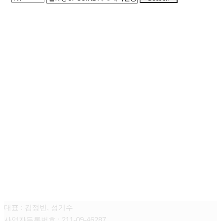
청담쥬넥스 피부과의원
대표 : 김정빈, 성기수
사업자등록번호 : 211-09-46287