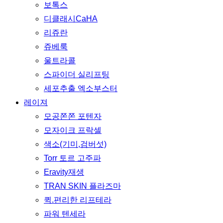
보톡스
디클래시CaHA
리쥬란
쥬베룩
울트라콜
스파이더 실리프팅
세포추출 엑소부스터
레이져
모공쫀쫀 포텐자
모자이크 프락셀
색소(기미,검버섯)
Torr 토르 고주파
Eravity재생
TRAN SKIN 플라즈마
퀵.편리한 리프테라
파워 텐세라