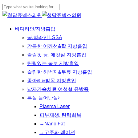
Skip
to
Close
main
Search
Menu
바디라인/지방흡입
content
볼.턱라인 LSSA
갸름한 어깨선&팔 지방흡입
슬림핏 등, 애깃살 지방흡입
탄력있는 복부 지방흡입
슬림한 허벅지&무릎 지방흡입
종아리&발목 지방흡입
남자가슴치료 여성형 유방증
튼살 늘어난살
Plasma Laser
피부재생. 탄력회복
→Nano Fat
→고주파 레이져