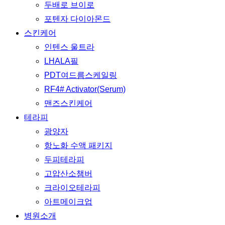
두배로 브이로
포텐자 다이아몬드
스킨케어
인텐스 울트라
LHALA필
PDT여드름스케일링
RF4# Activator(Serum)
맨즈스킨케어
테라피
광양자
항노화 수액 패키지
두피테라피
고압산소챔버
크라이오테라피
아트메이크업
병원소개