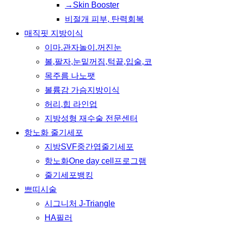
→Skin Booster
비절개 피부, 탄력회복
매직핏 지방이식
이마.관자놀이.꺼진눈
볼,팔자,눈밑꺼짐,턱끝,입술,코
목주름 나노팻
볼륨감 가슴지방이식
허리,힙 라인업
지방성형 재수술 전문센터
항노화 줄기세포
지방SVF중간엽줄기세포
항노화One day cell프로그램
줄기세포뱅킹
쁘띠시술
시그니처 J-Triangle
HA필러