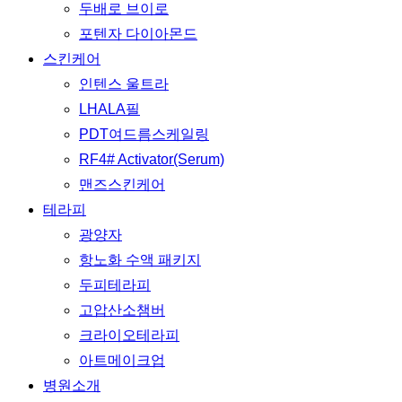
두배로 브이로
포텐자 다이아몬드
스킨케어
인텐스 울트라
LHALA필
PDT여드름스케일링
RF4# Activator(Serum)
맨즈스킨케어
테라피
광양자
항노화 수액 패키지
두피테라피
고압산소챔버
크라이오테라피
아트메이크업
병원소개