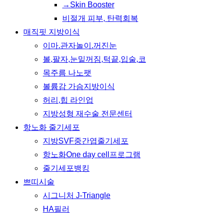
→Skin Booster
비절개 피부, 탄력회복
매직핏 지방이식
이마.관자놀이.꺼진눈
볼,팔자,눈밑꺼짐,턱끝,입술,코
목주름 나노팻
볼륨감 가슴지방이식
허리,힙 라인업
지방성형 재수술 전문센터
항노화 줄기세포
지방SVF중간엽줄기세포
항노화One day cell프로그램
줄기세포뱅킹
쁘띠시술
시그니처 J-Triangle
HA필러