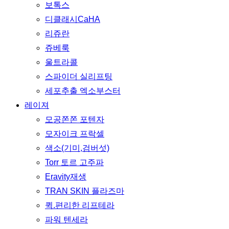
보톡스
디클래시CaHA
리쥬란
쥬베룩
울트라콜
스파이더 실리프팅
세포추출 엑소부스터
레이져
모공쫀쫀 포텐자
모자이크 프락셀
색소(기미,검버섯)
Torr 토르 고주파
Eravity재생
TRAN SKIN 플라즈마
퀵.편리한 리프테라
파워 텐세라