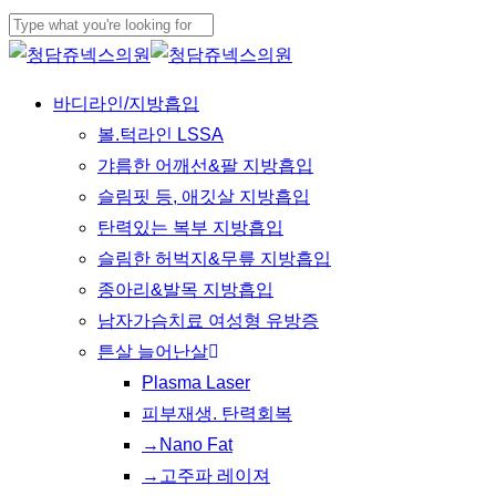
Skip
to
Close
main
Search
Menu
바디라인/지방흡입
content
볼.턱라인 LSSA
갸름한 어깨선&팔 지방흡입
슬림핏 등, 애깃살 지방흡입
탄력있는 복부 지방흡입
슬림한 허벅지&무릎 지방흡입
종아리&발목 지방흡입
남자가슴치료 여성형 유방증
튼살 늘어난살
Plasma Laser
피부재생. 탄력회복
→Nano Fat
→고주파 레이져