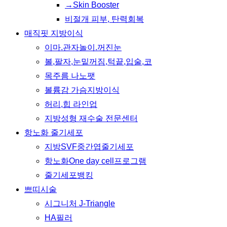
→Skin Booster
비절개 피부, 탄력회복
매직핏 지방이식
이마.관자놀이.꺼진눈
볼,팔자,눈밑꺼짐,턱끝,입술,코
목주름 나노팻
볼륨감 가슴지방이식
허리,힙 라인업
지방성형 재수술 전문센터
항노화 줄기세포
지방SVF중간엽줄기세포
항노화One day cell프로그램
줄기세포뱅킹
쁘띠시술
시그니처 J-Triangle
HA필러