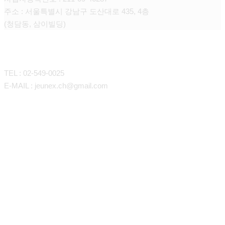
주소 : 서울특별시 강남구 도산대로 435, 4층
(청담동, 삼이빌딩)
CONTACT
TEL : 02-549-0025
E-MAIL : jeunex.ch@gmail.com
바디라인/지방흡입
매직핏 지방이식
볼.턱라인 LSSA
항노화 줄기세포
갸름한 어깨선&팔 지방흡입
이마.관자놀이.꺼진눈
쁘띠시술
슬림핏 등, 애깃살 지방흡입
볼,팔자,눈밑꺼짐,턱끝,입술,코
지방SVF중간엽줄기세포
탄력있는 복부 지방흡입
레이져
목주름 나노팻
항노화One day cell프로그램
시그니처 J-Triangle
슬림한 허벅지&무릎 지방흡입
볼륨감 가슴지방이식
스킨케어
줄기세포뱅킹
HA필러
모공쫀쫀 포텐자