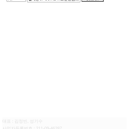
청담쥬넥스 피부과의원
대표 : 김정빈, 성기수
사업자등록번호 : 211-09-46287