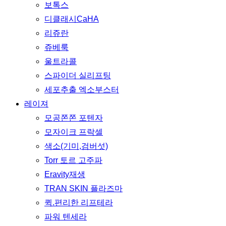
보톡스
디클래시CaHA
리쥬란
쥬베룩
울트라콜
스파이더 실리프팅
세포추출 엑소부스터
레이져
모공쫀쫀 포텐자
모자이크 프락셀
색소(기미,검버섯)
Torr 토르 고주파
Eravity재생
TRAN SKIN 플라즈마
퀵.편리한 리프테라
파워 텐세라