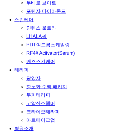
두배로 브이로
포텐자 다이아몬드
스킨케어
인텐스 울트라
LHALA필
PDT여드름스케일링
RF4# Activator(Serum)
맨즈스킨케어
테라피
광양자
항노화 수액 패키지
두피테라피
고압산소챔버
크라이오테라피
아트메이크업
병원소개