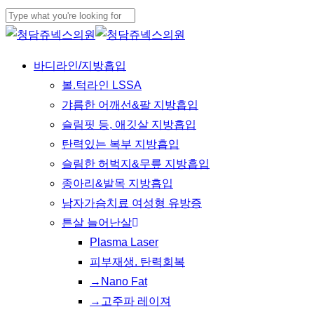
Skip
Cl
to
Close
Me
main
Search
Menu
바디라인/지방흡입
content
볼.턱라인 LSSA
갸름한 어깨선&팔 지방흡입
슬림핏 등, 애깃살 지방흡입
탄력있는 복부 지방흡입
슬림한 허벅지&무릎 지방흡입
종아리&발목 지방흡입
남자가슴치료 여성형 유방증
튼살 늘어난살
Plasma Laser
피부재생. 탄력회복
→Nano Fat
→고주파 레이져