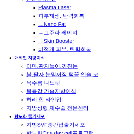
Plasma Laser
피부재생. 탄력회복
→Nano Fat
→고주파 레이져
→Skin Booster
비절개 피부, 탄력회복
매직핏 지방이식
이마.관자놀이.꺼진눈
볼,팔자,눈밑꺼짐,턱끝,입술,코
목주름 나노팻
볼륨감 가슴지방이식
허리,힙 라인업
지방성형 재수술 전문센터
항노화 줄기세포
지방SVF중간엽줄기세포
항노화One day cell프로그램