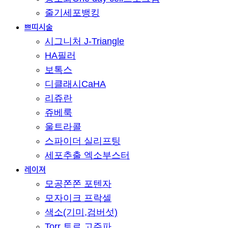
줄기세포뱅킹
쁘띠시술
시그니처 J-Triangle
HA필러
보톡스
디클래시CaHA
리쥬란
쥬베룩
울트라콜
스파이더 실리프팅
세포추출 엑소부스터
레이져
모공쫀쫀 포텐자
모자이크 프락셀
색소(기미,검버섯)
Torr 토르 고주파