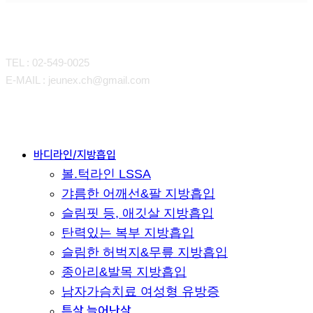
CONTACT
TEL : 02-549-0025
E-MAIL : jeunex.ch@gmail.com
Close
바디라인/지방흡입
볼.턱라인 LSSA
Menu
갸름한 어깨선&팔 지방흡입
슬림핏 등, 애깃살 지방흡입
탄력있는 복부 지방흡입
슬림한 허벅지&무릎 지방흡입
종아리&발목 지방흡입
남자가슴치료 여성형 유방증
튼살 늘어난살