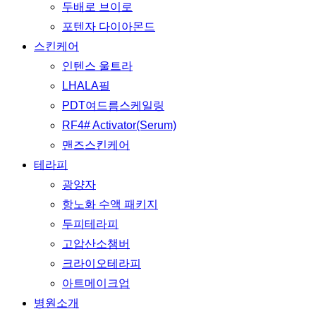
두배로 브이로
포텐자 다이아몬드
스킨케어
인텐스 울트라
LHALA필
PDT여드름스케일링
RF4# Activator(Serum)
맨즈스킨케어
테라피
광양자
항노화 수액 패키지
두피테라피
고압산소챔버
크라이오테라피
아트메이크업
병원소개