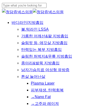
Skip
to
Close
main
Search
Menu
바디라인/지방흡입
content
볼.턱라인 LSSA
갸름한 어깨선&팔 지방흡입
슬림핏 등, 애깃살 지방흡입
탄력있는 복부 지방흡입
슬림한 허벅지&무릎 지방흡입
종아리&발목 지방흡입
남자가슴치료 여성형 유방증
튼살 늘어난살
Plasma Laser
피부재생. 탄력회복
→Nano Fat
→고주파 레이져