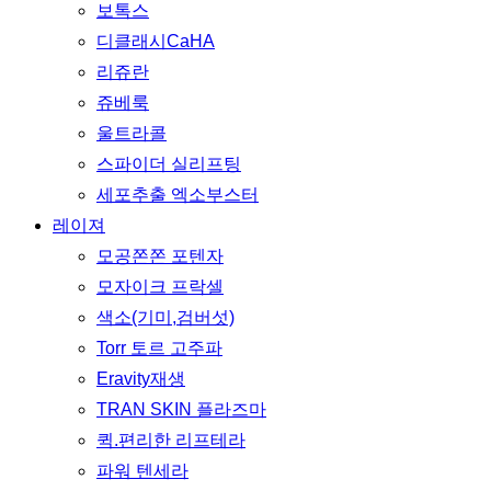
보톡스
디클래시CaHA
리쥬란
쥬베룩
울트라콜
스파이더 실리프팅
세포추출 엑소부스터
레이져
모공쫀쫀 포텐자
모자이크 프락셀
색소(기미,검버섯)
Torr 토르 고주파
Eravity재생
TRAN SKIN 플라즈마
퀵.편리한 리프테라
파워 텐세라