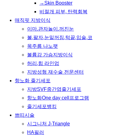
→Skin Booster
비절개 피부, 탄력회복
매직핏 지방이식
이마.관자놀이.꺼진눈
볼,팔자,눈밑꺼짐,턱끝,입술,코
목주름 나노팻
볼륨감 가슴지방이식
허리,힙 라인업
지방성형 재수술 전문센터
항노화 줄기세포
지방SVF중간엽줄기세포
항노화One day cell프로그램
줄기세포뱅킹
쁘띠시술
시그니처 J-Triangle
HA필러