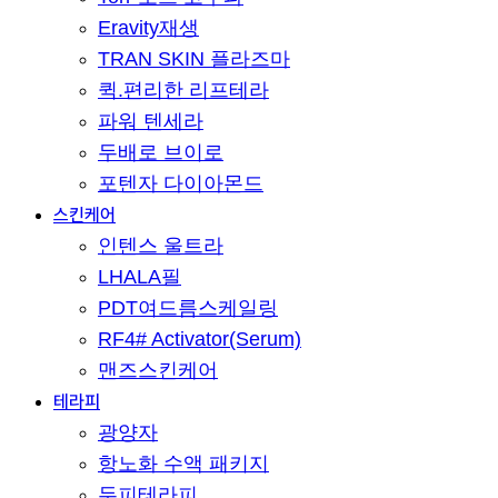
Eravity재생
TRAN SKIN 플라즈마
퀵.편리한 리프테라
파워 텐세라
두배로 브이로
포텐자 다이아몬드
스킨케어
인텐스 울트라
LHALA필
PDT여드름스케일링
RF4# Activator(Serum)
맨즈스킨케어
테라피
광양자
항노화 수액 패키지
두피테라피