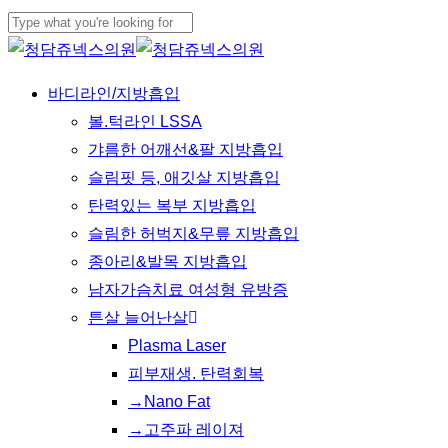
Skip
Cl
to
Close
Me
main
Search
Menu
바디라인/지방흡입
content
볼.턱라인 LSSA
갸름한 어깨선&팔 지방흡입
슬림핏 등, 애깃살 지방흡입
탄력있는 복부 지방흡입
슬림한 허벅지&무릎 지방흡입
종아리&발목 지방흡입
남자가슴치료 여성형 유방증
튼살 늘어난살
Plasma Laser
피부재생. 탄력회복
→Nano Fat
→고주파 레이져