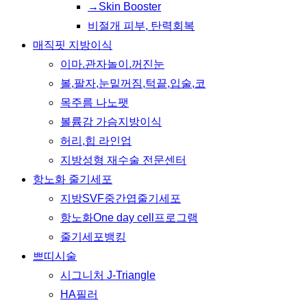
→Skin Booster
비절개 피부, 탄력회복
매직핏 지방이식
이마.관자놀이.꺼진눈
볼,팔자,눈밑꺼짐,턱끝,입술,코
목주름 나노팻
볼륨감 가슴지방이식
허리,힙 라인업
지방성형 재수술 전문센터
항노화 줄기세포
지방SVF중간엽줄기세포
항노화One day cell프로그램
줄기세포뱅킹
쁘띠시술
시그니처 J-Triangle
HA필러