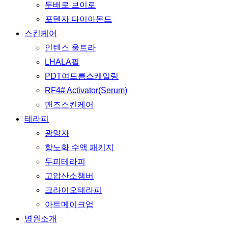
두배로 브이로
포텐자 다이아몬드
스킨케어
인텐스 울트라
LHALA필
PDT여드름스케일링
RF4# Activator(Serum)
맨즈스킨케어
테라피
광양자
항노화 수액 패키지
두피테라피
고압산소챔버
크라이오테라피
아트메이크업
병원소개