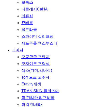
보톡스
디클래시CaHA
리쥬란
쥬베룩
울트라콜
스파이더 실리프팅
세포추출 엑소부스터
레이져
모공쫀쫀 포텐자
모자이크 프락셀
색소(기미,검버섯)
Torr 토르 고주파
Eravity재생
TRAN SKIN 플라즈마
퀵.편리한 리프테라
파워 텐세라