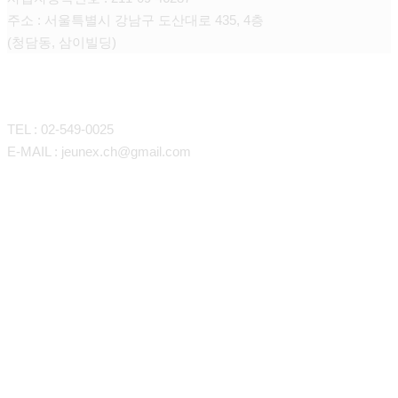
주소 : 서울특별시 강남구 도산대로 435, 4층
(청담동, 삼이빌딩)
CONTACT
TEL : 02-549-0025
E-MAIL : jeunex.ch@gmail.com
바디라인/지방흡입
매직핏 지방이식
볼.턱라인 LSSA
항노화 줄기세포
갸름한 어깨선&팔 지방흡입
이마.관자놀이.꺼진눈
쁘띠시술
슬림핏 등, 애깃살 지방흡입
볼,팔자,눈밑꺼짐,턱끝,입술,코
지방SVF중간엽줄기세포
탄력있는 복부 지방흡입
레이져
목주름 나노팻
항노화One day cell프로그램
시그니처 J-Triangle
슬림한 허벅지&무릎 지방흡입
볼륨감 가슴지방이식
스킨케어
줄기세포뱅킹
HA필러
모공쫀쫀 포텐자