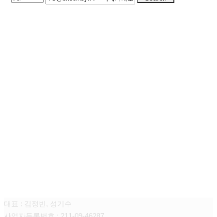
청담쥬넥스 피부과의원
대표 : 김정빈, 성기수
사업자등록번호 : 211-09-46287