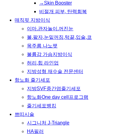
→Skin Booster
비절개 피부, 탄력회복
매직핏 지방이식
이마.관자놀이.꺼진눈
볼,팔자,눈밑꺼짐,턱끝,입술,코
목주름 나노팻
볼륨감 가슴지방이식
허리,힙 라인업
지방성형 재수술 전문센터
항노화 줄기세포
지방SVF중간엽줄기세포
항노화One day cell프로그램
줄기세포뱅킹
쁘띠시술
시그니처 J-Triangle
HA필러