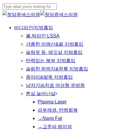
Skip
Cl
to
Close
Me
main
Search
Menu
바디라인/지방흡입
content
볼.턱라인 LSSA
갸름한 어깨선&팔 지방흡입
슬림핏 등, 애깃살 지방흡입
탄력있는 복부 지방흡입
슬림한 허벅지&무릎 지방흡입
종아리&발목 지방흡입
남자가슴치료 여성형 유방증
튼살 늘어난살
Plasma Laser
피부재생. 탄력회복
→Nano Fat
→고주파 레이져