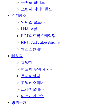
두배로 브이로
포텐자 다이아몬드
스킨케어
인텐스 울트라
LHALA필
PDT여드름스케일링
RF4# Activator(Serum)
맨즈스킨케어
테라피
광양자
항노화 수액 패키지
두피테라피
고압산소챔버
크라이오테라피
아트메이크업
병원소개