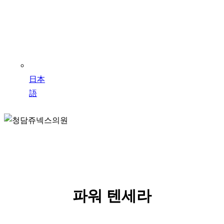
日本
語
Power 10Thera
파워 텐세라