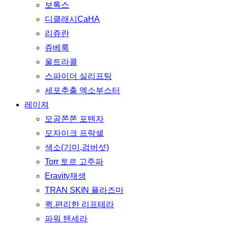
보톡스
디클래시CaHA
리쥬란
쥬베룩
울트라콜
스파이더 실리프팅
세포추출 엑소부스터
레이져
모공쫀쫀 포텐자
모자이크 프락셀
색소(기미,검버섯)
Torr 토르 고주파
Eravity재생
TRAN SKIN 플라즈마
퀵.편리한 리프테라
파워 텐세라