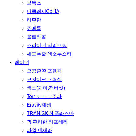
보톡스
디클래시CaHA
리쥬란
쥬베룩
울트라콜
스파이더 실리프팅
세포추출 엑소부스터
레이져
모공쫀쫀 포텐자
모자이크 프락셀
색소(기미,검버섯)
Torr 토르 고주파
Eravity재생
TRAN SKIN 플라즈마
퀵.편리한 리프테라
파워 텐세라