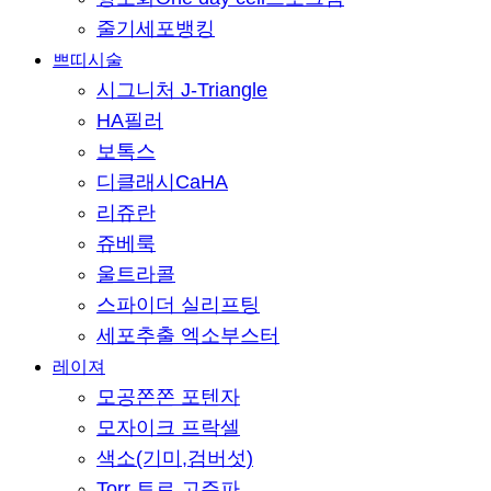
줄기세포뱅킹
쁘띠시술
시그니처 J-Triangle
HA필러
보톡스
디클래시CaHA
리쥬란
쥬베룩
울트라콜
스파이더 실리프팅
세포추출 엑소부스터
레이져
모공쫀쫀 포텐자
모자이크 프락셀
색소(기미,검버섯)
Torr 토르 고주파