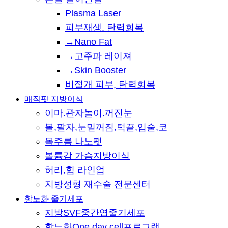
Plasma Laser
피부재생. 탄력회복
→Nano Fat
→고주파 레이져
→Skin Booster
비절개 피부, 탄력회복
매직핏 지방이식
이마.관자놀이.꺼진눈
볼,팔자,눈밑꺼짐,턱끝,입술,코
목주름 나노팻
볼륨감 가슴지방이식
허리,힙 라인업
지방성형 재수술 전문센터
항노화 줄기세포
지방SVF중간엽줄기세포
항노화One day cell프로그램