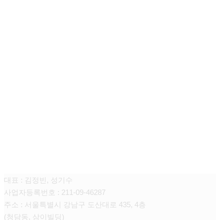
청담쥬넥스 피부과의원
대표 : 김정빈, 성기수
사업자등록번호 : 211-09-46287
주소 : 서울특별시 강남구 도산대로 435, 4층
(청담동, 삼이빌딩)