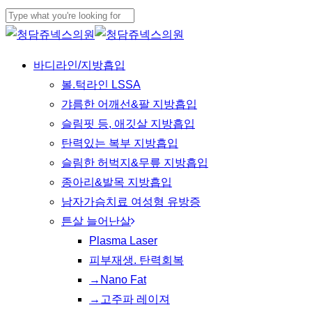
Skip
to
Close
main
Search
Menu
바디라인/지방흡입
content
볼.턱라인 LSSA
갸름한 어깨선&팔 지방흡입
슬림핏 등, 애깃살 지방흡입
탄력있는 복부 지방흡입
슬림한 허벅지&무릎 지방흡입
종아리&발목 지방흡입
남자가슴치료 여성형 유방증
튼살 늘어난살
Plasma Laser
피부재생. 탄력회복
→Nano Fat
→고주파 레이져