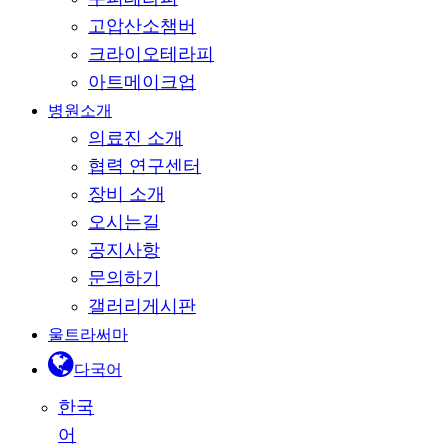
고압산소챔버
크라이오테라피
아트메이크업
병원소개
의료진 소개
협력 연구센터
장비 소개
오시는길
공지사항
문의하기
갤러리게시판
울트라써마
다국어
한국
어