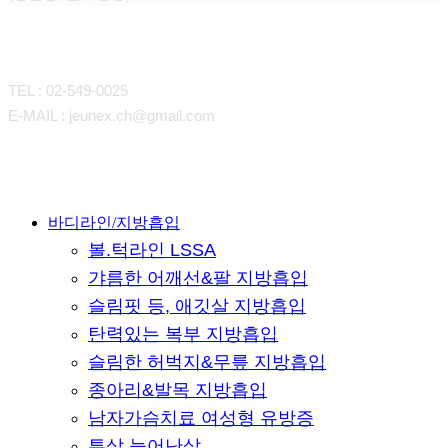
CONTACT
TEL : 02-549-0025
E-MAIL : jeunex.ch@gmail.com
Close
바디라인/지방흡입
볼.턱라인 LSSA
Menu
갸름한 어깨선&팔 지방흡입
슬림핏 등, 애깃살 지방흡입
탄력있는 복부 지방흡입
슬림한 허벅지&무릎 지방흡입
종아리&발목 지방흡입
남자가슴치료 여성형 유방증
튼살 늘어난살