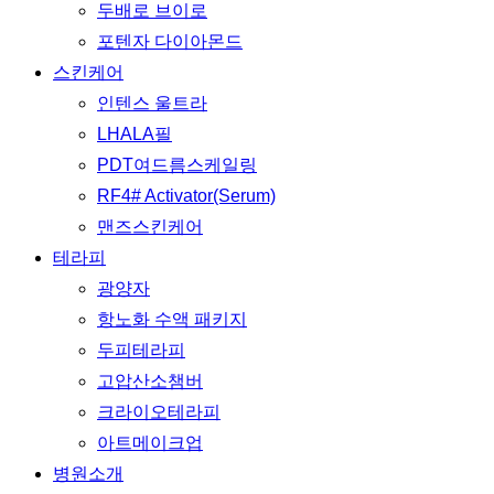
두배로 브이로
포텐자 다이아몬드
스킨케어
인텐스 울트라
LHALA필
PDT여드름스케일링
RF4# Activator(Serum)
맨즈스킨케어
테라피
광양자
항노화 수액 패키지
두피테라피
고압산소챔버
크라이오테라피
아트메이크업
병원소개