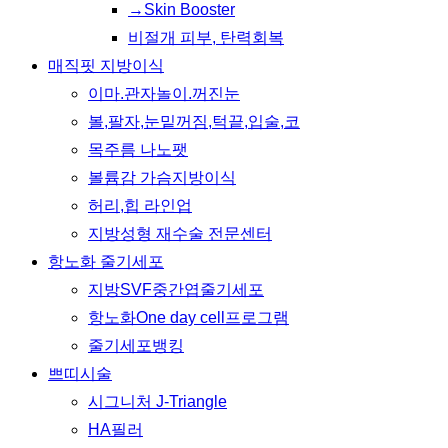
→Skin Booster
비절개 피부, 탄력회복
매직핏 지방이식
이마.관자놀이.꺼진눈
볼,팔자,눈밑꺼짐,턱끝,입술,코
목주름 나노팻
볼륨감 가슴지방이식
허리,힙 라인업
지방성형 재수술 전문센터
항노화 줄기세포
지방SVF중간엽줄기세포
항노화One day cell프로그램
줄기세포뱅킹
쁘띠시술
시그니처 J-Triangle
HA필러