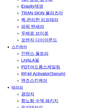
Eravity재생
TRAN SKIN 플라즈마
퀵.편리한 리프테라
파워 텐세라
두배로 브이로
포텐자 다이아몬드
스킨케어
인텐스 울트라
LHALA필
PDT여드름스케일링
RF4# Activator(Serum)
맨즈스킨케어
테라피
광양자
항노화 수액 패키지
두피테라피