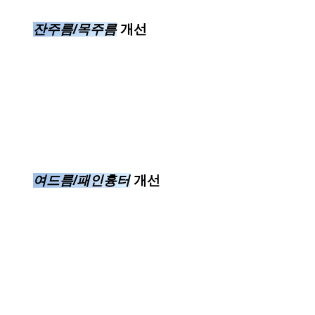
잔주름/목주름
개선
여드름/패인흉터
개선