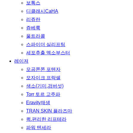
보톡스
디클래시CaHA
리쥬란
쥬베룩
울트라콜
스파이더 실리프팅
세포추출 엑소부스터
레이져
모공쫀쫀 포텐자
모자이크 프락셀
색소(기미,검버섯)
Torr 토르 고주파
Eravity재생
TRAN SKIN 플라즈마
퀵.편리한 리프테라
파워 텐세라