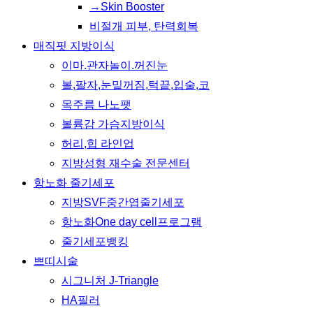
→Skin Booster
비절개 피부, 탄력회복
매직핏 지방이식
이마.관자놀이.꺼진눈
볼,팔자,눈밑꺼짐,턱끝,입술,코
목주름 나노팻
볼륨감 가슴지방이식
허리,힙 라인업
지방성형 재수술 전문센터
항노화 줄기세포
지방SVF중간엽줄기세포
항노화One day cell프로그램
줄기세포뱅킹
쁘띠시술
시그니처 J-Triangle
HA필러