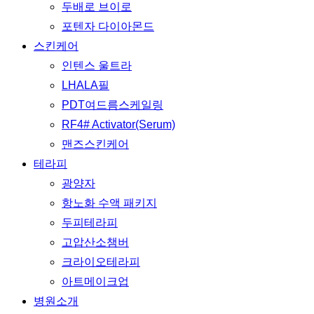
두배로 브이로
포텐자 다이아몬드
스킨케어
인텐스 울트라
LHALA필
PDT여드름스케일링
RF4# Activator(Serum)
맨즈스킨케어
테라피
광양자
항노화 수액 패키지
두피테라피
고압산소챔버
크라이오테라피
아트메이크업
병원소개