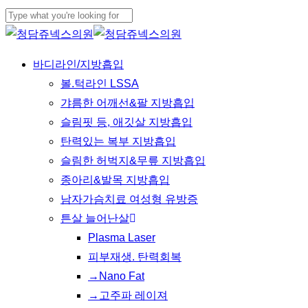
Skip
Cl
to
Close
Me
main
Search
Menu
바디라인/지방흡입
content
볼.턱라인 LSSA
갸름한 어깨선&팔 지방흡입
슬림핏 등, 애깃살 지방흡입
탄력있는 복부 지방흡입
슬림한 허벅지&무릎 지방흡입
종아리&발목 지방흡입
남자가슴치료 여성형 유방증
튼살 늘어난살
Plasma Laser
피부재생. 탄력회복
→Nano Fat
→고주파 레이져