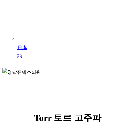
日本
語
Torr
Torr 토르 고주파